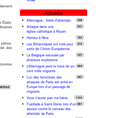
ulement
Actualité
Allemagne : Série d’attentats
258
s États-
Attaque dans une
547
dinaires
église catholique à Rouen
Horreur à Nice
783
 yahoo.
Les Britanniques ont voté pour
372
blé des
sortir de l’Union Européenne
La Belgique secouée par
437
plusieurs explosions
nouveau
L’Allemagne perd la trace de six
584
cent mille migrants
L’un des terroristes des
597
attaques de Paris est entré en
Europe lors d’un passage de
defined
migrants
Vous n'aurez pas ma haine
1334
Fusillade à Saint-Denis lors d’un
861
assaut contre le cerveau des
attentats de Paris