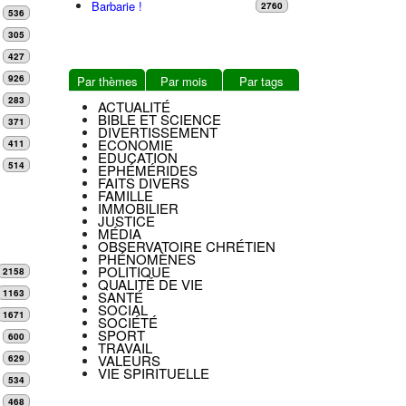
Barbarie !
2760
536
305
427
926
Par thèmes
Par mois
Par tags
283
ACTUALITÉ
BIBLE ET SCIENCE
371
DIVERTISSEMENT
ECONOMIE
411
EDUCATION
514
EPHÉMÉRIDES
FAITS DIVERS
FAMILLE
IMMOBILIER
JUSTICE
MÉDIA
OBSERVATOIRE CHRÉTIEN
PHÉNOMÈNES
POLITIQUE
2158
QUALITÉ DE VIE
1163
SANTÉ
SOCIAL
1671
SOCIÉTÉ
SPORT
600
TRAVAIL
VALEURS
629
VIE SPIRITUELLE
534
468