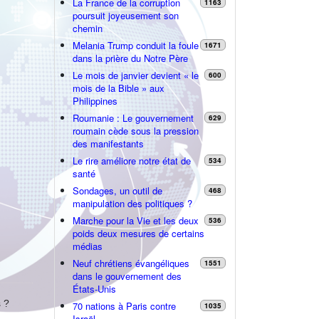
La France de la corruption
1163
poursuit joyeusement son
chemin
Melania Trump conduit la foule
1671
dans la prière du Notre Père
Le mois de janvier devient « le
600
mois de la Bible » aux
Philippines
Roumanie : Le gouvernement
629
roumain cède sous la pression
des manifestants
Le rire améliore notre état de
534
santé
Sondages, un outil de
468
manipulation des politiques ?
Marche pour la Vie et les deux
536
poids deux mesures de certains
médias
Neuf chrétiens évangéliques
1551
dans le gouvernement des
États-Unis
 ?
70 nations à Paris contre
1035
Israël