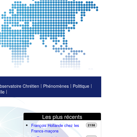
bservatoire Chrétien
Phénomènes
Politique
lle
Les plus récents
François Hollande chez les
2158
Francs-maçons