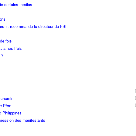
de certains médias
ons
urs », recommande le directeur du FBI
de fois
… à nos frais
 ?
n chemin
re Père
x Philippines
ression des manifestants