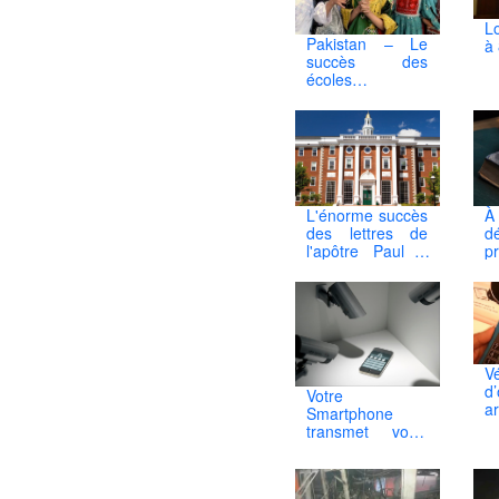
L
Pakistan – Le
à
succès des
écoles
chrétiennes
L'énorme succès
À
des lettres de
d
l'apôtre Paul à
p
l'Université
ch
d'Harvard
a
P
V
d
Votre
a
Smartphone
mu
transmet votre
vie privée aux
services secrets
(et à qui d'autre