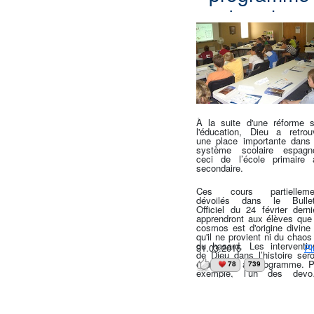
pas avoir peur d’échouer, ma
grave qui détruit des vie
dans les
de vivre une vie de prière 
Donc le principe c’est : pas
d’actions de grâces.
silence, mais la transparen
écoles
totale », a conclu la minist
qui tente de réparer la brèc
laissée par le laxisme 
espagnoles
gouvernement dans 
domaine.
À la suite d'une réforme s
l'éducation, Dieu a retrou
une place importante dans 
système scolaire espagno
ceci de l’école primaire 
secondaire.
Ces cours partielleme
dévoilés dans le Bullet
Officiel du 24 février derni
apprendront aux élèves que 
cosmos est d'origine divine 
qu'il ne provient ni du chaos
du hasard. Les interventio
31.03.2015
Pl
de Dieu dans l’histoire sero
également au programme. P
78
739
exemple, l’un des devoi
proposés aux élèves e
intitulé : « Argumentez s
l’origine du monde et de 
réalité, à la suite du pl