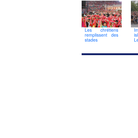
I
Les chrétiens
i
remplissent des
L
stades
p
f
d