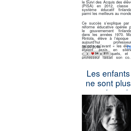
le Suivi des Acquis des élèv
(PISA) en 2012, classe 
système éducatif finlanda
parmi les meilleurs au monde
Ce succès s’explique par 
réforme éducative opérée p
le gouvernement finlanda
dans les années 1970. Ma
Rintola, élève à l’époque 
aujourd’hui professeur
raconte qu’avant « les élèv
30.09.2016
Pl
étaient assis en silen
comme des piquets, et 
34
311
professeur faisait son cou
debout, devant la classe
Désormais, les élèves so
autorisés à échanger et à 
Les enfants
déplacer dans la classe. L
résultats montrent que n
ne sont plus
seulement les élèv
finlandais ont davanta
confiance en eux-même
en sécurité
mais également que leu
résultats sont excellent
Ainsi, la Finlande est class
dans les
première pour l’apprentissa
de la lecture et des scienc
écoles
en Europe, et quatrième po
les mathématiques, ce
malgré les quatre-vingt-d
minutes de cours en moins p
semaine par rapport à leu
homologues français. Lorsq