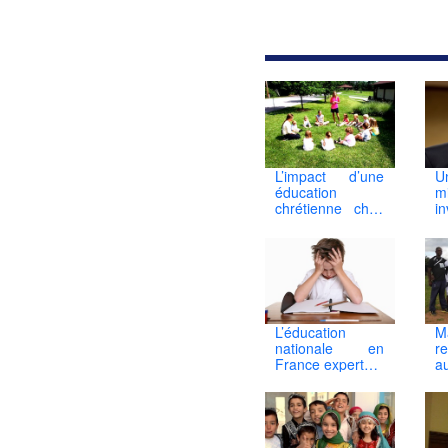
d’amour de Dieu. » Les pl
jeunes, quant à eu
apprendront à prier et
remercier Dieu pour Ses do
et Sa grâce. Ils sero
également enseignés sur 
fait que l'être humain n'est 
capable d'atteindre le bonhe
par lui-même, et sur l’amitié
Dieu.
L’impact d’une
U
éducation
mi
chrétienne chez
in
un enfant
c
l
d
l
p
L’éducation
M
nationale en
re
France experte à
a
décourager les
é
enfants
c
a