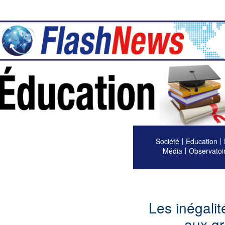
Société
Education
Média
Observatoi
Les inégalit
aux g