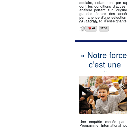
scolaire, notamment par rap
dont les conditions d’accès
analyse portant sur l’orig
grandes écoles des anné
permanence d’une sélection s
de cadres et d’enseignant
05.02.2014
d’intégrer une grande école 
dans une période caractérisé
42
1206
dans l’enseignement se
changements dans la strat
relatives d’accès selon son 
recrutement des grandes é
années 1980 après avoir con
de l’ensemble de l’enseign
« Notre force
inégalités d’accès aux grand
fois dans le renforcement de l
c’est une
spécificité et dans la plu
universitaires qui prop
professionnalisantes.
excellente
éducation »
Une enquête menée par 
Programme International po