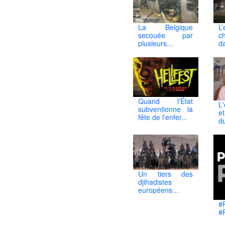
?)
La Belgique
L
secouée par
ch
plusieurs
d
explosions
Quand l'État
L
subventionne la
e
fête de l'enfer...
du
Un tiers des
djihadistes
européens
proviennent de
#
France
#P