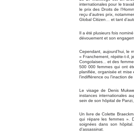
internationales pour le trava
le prix des Droits de l’Homm
reçu d’autres prix, notammen
Global Citizen… et tant d’aut
Il a été plusieurs fois nomin
dévouement et son engagem
Cependant, aujourd’hui, le m
« Franchement, répète-t-il, 
Congolaises... et des femme
500 000 femmes qui ont été
planifiée, organisée et mise
l'indifférence ou l'inaction 
Le visage de Denis Mukwe
instances internationales a
sein de son hôpital de Panzi
Un livre de Colette Braec
qui répare les femmes ». 
soignées dans son hôpital
d’assassinat.