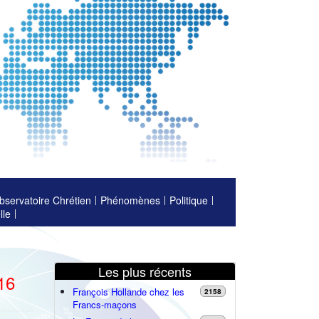
bservatoire Chrétien
Phénomènes
Politique
lle
Les plus récents
16
François Hollande chez les
2158
Francs-maçons