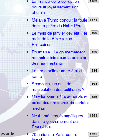
La France de la corruption
1163
poursuit joyeusement son
chemin
Melania Trump conduit la foule
1671
dans la prière du Notre Père
Le mois de janvier devient « le
600
mois de la Bible » aux
Philippines
Roumanie : Le gouvernement
629
roumain cède sous la pression
des manifestants
Le rire améliore notre état de
534
santé
Sondages, un outil de
468
manipulation des politiques ?
Marche pour la Vie et les deux
536
poids deux mesures de certains
médias
Neuf chrétiens évangéliques
1551
dans le gouvernement des
États-Unis
 pour la
70 nations à Paris contre
1035
Israël