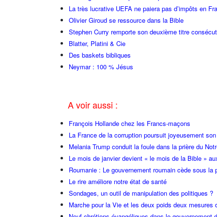
La très lucrative UEFA ne paiera pas d’impôts en Fr
Olivier Giroud se ressource dans la Bible
Stephen Curry remporte son deuxième titre consécu
Blatter, Platini & Cie
Des baskets bibliques
Neymar : 100 % Jésus
A voir aussi :
François Hollande chez les Francs-maçons
La France de la corruption poursuit joyeusement so
Melania Trump conduit la foule dans la prière du Not
Le mois de janvier devient « le mois de la Bible » au
Roumanie : Le gouvernement roumain cède sous la p
Le rire améliore notre état de santé
Sondages, un outil de manipulation des politiques ?
Marche pour la Vie et les deux poids deux mesures 
Neuf chrétiens évangéliques dans le gouvernement 