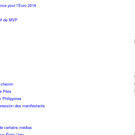
ance pour l’Euro 2016
tif de MVP
n chemin
re Père
x Philippines
ression des manifestants
de certains médias
des États-Unis