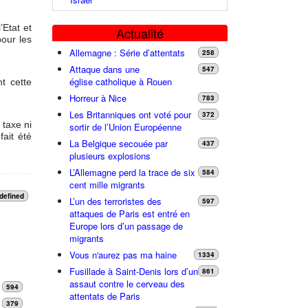
’Etat et
Actualité
pour les
Allemagne : Série d’attentats
258
Attaque dans une
547
église catholique à Rouen
nt cette
Horreur à Nice
783
Les Britanniques ont voté pour
372
 taxe ni
sortir de l’Union Européenne
ait été
La Belgique secouée par
437
plusieurs explosions
L’Allemagne perd la trace de six
584
cent mille migrants
defined
L’un des terroristes des
597
attaques de Paris est entré en
Europe lors d’un passage de
migrants
Vous n'aurez pas ma haine
1334
Fusillade à Saint-Denis lors d’un
861
assaut contre le cerveau des
594
attentats de Paris
379