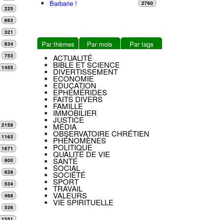
Barbarie !
2760
225
663
321
Par thèmes
Par mois
Par tags
634
753
ACTUALITÉ
BIBLE ET SCIENCE
1455
DIVERTISSEMENT
ECONOMIE
EDUCATION
EPHÉMÉRIDES
FAITS DIVERS
FAMILLE
IMMOBILIER
JUSTICE
MÉDIA
2158
OBSERVATOIRE CHRÉTIEN
1163
PHÉNOMÈNES
POLITIQUE
1671
QUALITÉ DE VIE
SANTÉ
600
SOCIAL
629
SOCIÉTÉ
SPORT
534
TRAVAIL
VALEURS
468
VIE SPIRITUELLE
536
1551