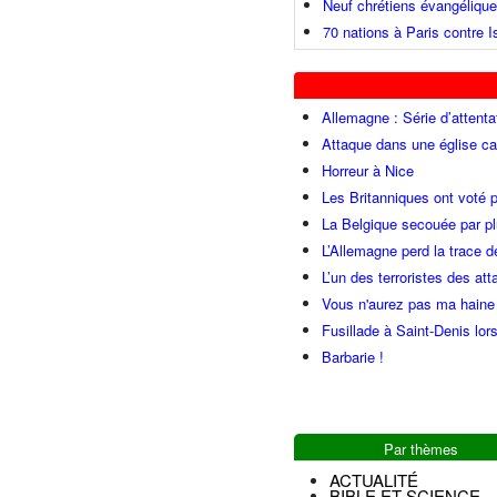
Neuf chrétiens évangéliqu
70 nations à Paris contre I
Allemagne : Série d’attenta
Attaque dans une église ca
Horreur à Nice
Les Britanniques ont voté p
La Belgique secouée par pl
L’Allemagne perd la trace d
L’un des terroristes des at
Vous n'aurez pas ma haine
Fusillade à Saint-Denis lor
Barbarie !
Par thèmes
ACTUALITÉ
BIBLE ET SCIENCE