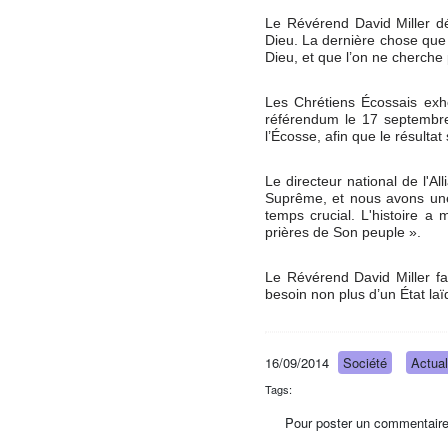
Le Révérend David Miller d
Dieu. La dernière chose que 
Dieu, et que l’on ne cherche 
Les Chrétiens Écossais exhor
référendum le 17 septembre.
l’Écosse, afin que le résult
Le directeur national de l'A
Suprême, et nous avons une 
temps crucial. L'histoire a
prières de Son peuple ».
Le Révérend David Miller fa
besoin non plus d’un État laï
16/09/2014
Société
Actual
Tags:
Pour poster un commentaire