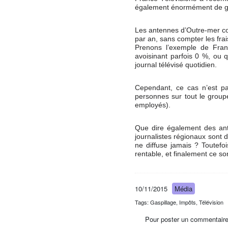
également énormément de ga
Les antennes d’Outre-mer coû
par an, sans compter les fra
Prenons l’exemple de Fran
avoisinant parfois 0 %, ou 
journal télévisé quotidien.
Cependant, ce cas n’est pas 
personnes sur tout le groupe
employés).
Que dire également des ant
journalistes régionaux sont 
ne diffuse jamais ? Toutefo
rentable, et finalement ce so
10/11/2015
Média
Tags: Gaspillage, Impôts, Télévision
Pour poster un commentaire