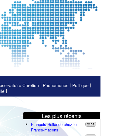
bservatoire Chrétien
Phénomènes
Politique
lle
Les plus récents
François Hollande chez les
2158
Francs-maçons