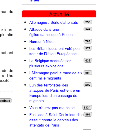
venue du
Actualité
Allemagne : Série d’attentats
258
Attaque dans une
547
ar leurs
église catholique à Rouen
ple afin
Horreur à Nice
783
Les Britanniques ont voté pour
372
rmettant
sortir de l’Union Européenne
La Belgique secouée par
437
plusieurs explosions
stade de
L’Allemagne perd la trace de six
584
é « The
cent mille migrants
scité.
L’un des terroristes des
597
attaques de Paris est entré en
Europe lors d’un passage de
migrants
defined
Vous n'aurez pas ma haine
1334
Fusillade à Saint-Denis lors d’un
861
assaut contre le cerveau des
attentats de Paris