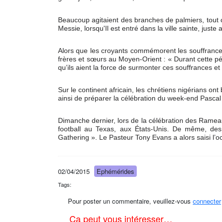
Beaucoup agitaient des branches de palmiers, tout c
Messie, lorsqu'Il est entré dans la ville sainte, juste
Alors que les croyants commémorent les souffrances d
frères et sœurs au Moyen-Orient : « Durant cette pé
qu’ils aient la force de surmonter ces souffrances e
Sur le continent africain, les chrétiens nigérians on
ainsi de préparer la célébration du week-end Pascal
Dimanche dernier, lors de la célébration des Ramea
football au Texas, aux États-Unis. De même, des
Gathering ». Le Pasteur Tony Evans a alors saisi l’o
02/04/2015
Ephémérides
Tags:
Pour poster un commentaire, veuillez-vous
connecter
Ça peut vous intéresser…