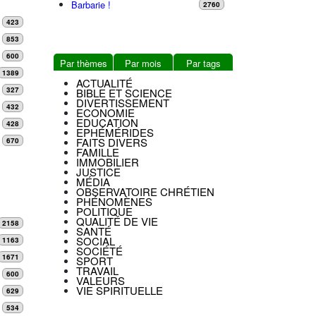
Barbarie !
2760
423
853
600
Par thèmes
Par mois
Par tags
1389
ACTUALITÉ
327
BIBLE ET SCIENCE
DIVERTISSEMENT
432
ECONOMIE
EDUCATION
428
EPHÉMÉRIDES
FAITS DIVERS
670
FAMILLE
IMMOBILIER
JUSTICE
MÉDIA
OBSERVATOIRE CHRÉTIEN
PHÉNOMÈNES
POLITIQUE
QUALITÉ DE VIE
2158
SANTÉ
SOCIAL
1163
SOCIÉTÉ
1671
SPORT
TRAVAIL
600
VALEURS
VIE SPIRITUELLE
629
534