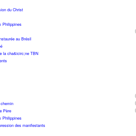
ion du Christ
x Philippines
nstaurée au Brésil
oé
e la cha&icirc;ne TBN
ents
n chemin
re Père
x Philippines
ression des manifestants