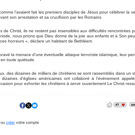
omme l’avaient fait les premiers disciples de Jésus pour célébrer la 
 avant son arrestation et sa crucifixion par les Romains.
e Christ, ils ne restent pas insensibles aux difficultés rencontrées p
riode, nous prions que Dieu donne de la joie aux enfants et à Son peu
t ces horreurs », déclare un habitant de Bethléem.
t bravé la menace d'une éventuelle attaque terroriste islamique, leur pe
 en toute quiétude.
ux, des dizaines de milliers de chrétiens se sont rassemblés dans un 
 dizaines d'églises américaines ont collaboré à l'événement appel
ccasion pour exhorter les chrétiens à servir ouvertement Le Christ ressu
47
un
ou
créer
votre compte