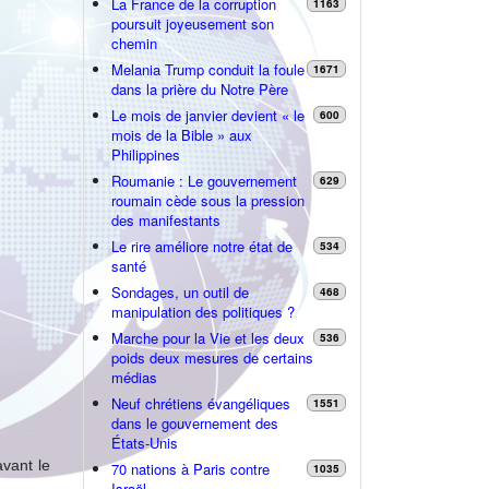
La France de la corruption
1163
poursuit joyeusement son
chemin
Melania Trump conduit la foule
1671
dans la prière du Notre Père
Le mois de janvier devient « le
600
mois de la Bible » aux
Philippines
Roumanie : Le gouvernement
629
roumain cède sous la pression
des manifestants
Le rire améliore notre état de
534
santé
Sondages, un outil de
468
manipulation des politiques ?
Marche pour la Vie et les deux
536
poids deux mesures de certains
médias
Neuf chrétiens évangéliques
1551
dans le gouvernement des
États-Unis
vant le
70 nations à Paris contre
1035
Israël