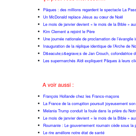
Pâques : des millions regardent le spectacle La Pass
Un McDonald replace Jésus au cœur de Noël
Le mois de janvier devient « le mois de la Bible » au
Kim Clement a rejoint le Père
Une journée nationale de proclamation de l’évangile i
Inauguration de la réplique identique de l’Arche de N
D&eacute;c&egrave;s de Jan Crouch, cofondatrice d
Les supermarchés Aldi expliquent Pâques à leurs cli
A voir aussi :
François Hollande chez les Francs-maçons
La France de la corruption poursuit joyeusement so
Melania Trump conduit la foule dans la prière du Not
Le mois de janvier devient « le mois de la Bible » au
Roumanie : Le gouvernement roumain cède sous la p
Le rire améliore notre état de santé