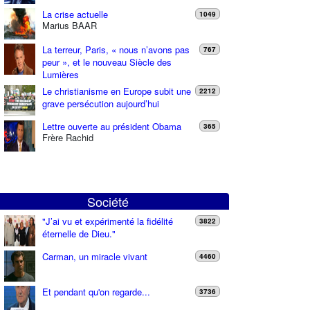
La crise actuelle
1049
Marius BAAR
La terreur, Paris, « nous n’avons pas
767
peur », et le nouveau Siècle des
Lumières
Le christianisme en Europe subit une
2212
grave persécution aujourd’hui
Lettre ouverte au président Obama
365
Frère Rachid
Société
"J’ai vu et expérimenté la fidélité
3822
éternelle de Dieu."
Carman, un miracle vivant
4460
Et pendant qu'on regarde...
3736