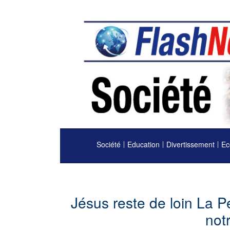
Société
Education
Divertissement
Ec
Jésus reste de loin La 
notr