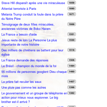
Steve Hill disparaît après une vie miraculeuse
1858
Attentat terroriste à Paris
1690
Melania Trump conduit la foule dans la prière
1671
du Notre Père
Témoignage de deux filles miraculées,
1668
anciennes victimes de Boko Haram
La France a besoin d'aide
1551
Jésus reste de loin La Personne La plus
1530
importante de notre histoire
Des milliers de chrétiens se battent pour leur
1516
église
La France demande des réponses
1506
Le Brésil - champion du monde de la foi
1494
55 millions de personnes googlent Dieu chaque
1460
mois
La prière fait reculer les eaux
1407
Une pluie pas comme les autres
1398
Le gouvernement et un groupe de téléphonie en
1382
action pour mieux nous espionner. Le big
brother est-il arrivé ?