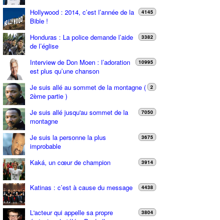
Hollywood : 2014, c’est l’année de la
4145
Bible !
Honduras : La police demande l’aide
3382
de l’église
Interview de Don Moen : l’adoration
10995
est plus qu’une chanson
Je suis allé au sommet de la montagne (
2
2ème partie )
Je suis allé jusqu'au sommet de la
7050
montagne
Je suis la personne la plus
3675
improbable
Kaká, un cœur de champion
3914
Katinas : c’est à cause du message
4438
L'acteur qui appelle sa propre
3804