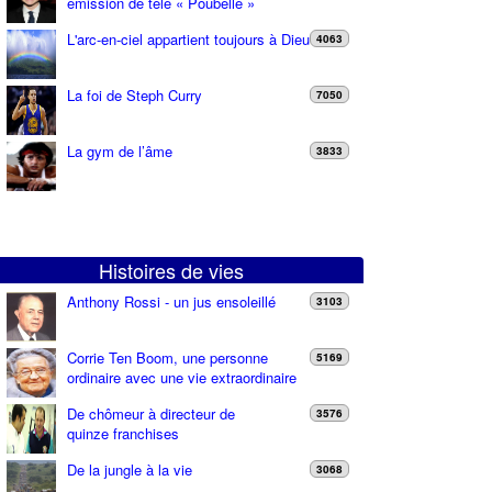
émission de télé « Poubelle »
L'arc-en-ciel appartient toujours à Dieu
4063
La foi de Steph Curry
7050
La gym de l’âme
3833
Histoires de vies
Anthony Rossi - un jus ensoleillé
3103
Corrie Ten Boom, une personne
5169
ordinaire avec une vie extraordinaire
De chômeur à directeur de
3576
quinze franchises
De la jungle à la vie
3068