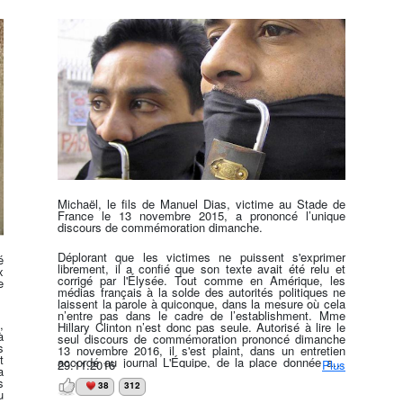
sur le soutien total du président Donald Trump qui
déplorait un manque d’impartialité de la part des
médias qui n’ont pas couvert cet événement avec la
même intensité que la Marche des Femmes qui a eu
lieu six jours plus tôt : « Vous ne pourrez rien lire
dessus… », avait-il dénoncé.
Michaël, le fils de Manuel Dias, victime au Stade de
France le 13 novembre 2015, a prononcé l’unique
discours de commémoration dimanche.
Déplorant que les victimes ne puissent s'exprimer
é
librement, il a confié que son texte avait été relu et
x
corrigé par l'Élysée. Tout comme en Amérique, les
e
médias français à la solde des autorités politiques ne
laissent la parole à quiconque, dans la mesure où cela
n’entre pas dans le cadre de l’establishment. Mme
,
Hillary Clinton n’est donc pas seule. Autorisé à lire le
à
seul discours de commémoration prononcé dimanche
s
13 novembre 2016, il s'est plaint, dans un entretien
t
accordé au journal L'Équipe, de la place donnée aux
29.11.2016
Plus
a
victimes et à leurs proches. « On nous donne rarement
s
la parole, et elle est contrôlée. On nous empêche de
38
312
u
pointer du doigt les responsabilités politiques et,