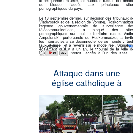
la déliquance sexuelle, les autorités russes ont décid
de bloquer l’accès aux principaux site
pornographiques du pays.
Le 13 septembre dernier, sur décision des tribunaux d
Vladivostok et de la région de Voronej, Roskomnadzor
l'agence gouvernementale de surveillance de
télécommunications, a bloqué des site
pornographiques sur tout le territoire russe. Vadi
Ampelonski, porte-parole de Roskomnadzor, a invit
les internautes à se déconnecter de ce monde virtuel
faux et irréel, et à revenir sur le mode réel. Signalon
23.09.2016
Plu
également qu’il y a un an, le tribunal de la ville d
Krasnodar avait interdit l’accès à l’un des sites e
39
330
question et à dix autres sites de vidéos à caractèr
pornographique, précisant que ces dernier
enfreignaient les lois sur la protection des enfant
contre les « informations nuisibles. »
Attaque dans une
église catholique à
Rouen