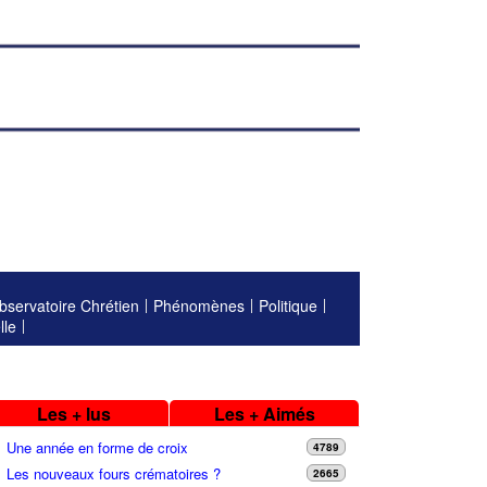
bservatoire Chrétien
Phénomènes
Politique
lle
Les + lus
Les + Aimés
Une année en forme de croix
4789
Les nouveaux fours crématoires ?
2665