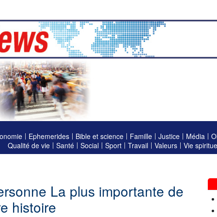
onomie
Ephemerides
Bible et science
Famille
Justice
Média
O
Qualité de vie
Santé
Social
Sport
Travail
Valeurs
Vie spiritue
Personne La plus importante de
e histoire