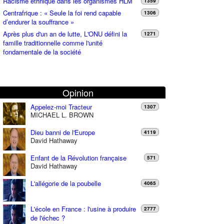
Racisme ethnique dans les organismes HLM
1359
Centrafrique : « Seule la foi rend capable
1306
d’endurer la souffrance »
Après plus d'un an de lutte, L'ONU défini la
1271
famille traditionnelle comme l'unité
fondamentale de la société
Opinion
Appelez-moi Tracteur
1307
MICHAEL L. BROWN
Dieu banni de l'Europe
4119
David Hathaway
Enfant de la Révolution française
571
David Hathaway
L'allégorie de la poubelle
4065
L'école en France : l'usine à produire
2777
de l'échec ?