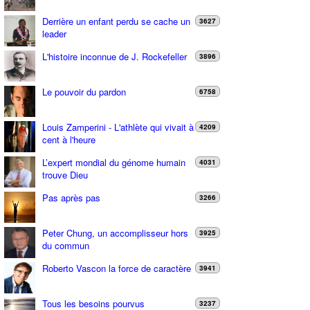
Derrière un enfant perdu se cache un
3627
leader
L'histoire inconnue de J. Rockefeller
3896
Le pouvoir du pardon
6758
Louis Zamperini - L'athlète qui vivait à
4209
cent à l'heure
L’expert mondial du génome humain
4031
trouve Dieu
Pas après pas
3266
Peter Chung, un accomplisseur hors
3925
du commun
Roberto Vascon la force de caractère
3941
Tous les besoins pourvus
3237