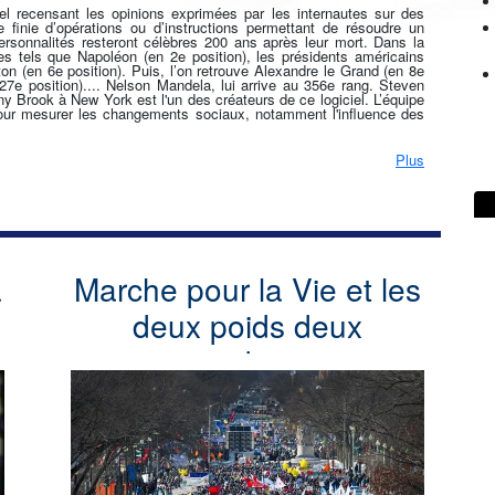
iel recensant les opinions exprimées par les internautes sur des
e finie d’opérations ou d’instructions permettant de résoudre un
personnalités resteront célèbres 200 ans après leur mort. Dans la
 tels que Napoléon (en 2e position), les présidents américains
n (en 6e position). Puis, l’on retrouve Alexandre le Grand (en 8e
27e position).... Nelson Mandela, lui arrive au 356e rang. Steven
ny Brook à New York est l'un des créateurs de ce logiciel. L’équipe
 pour mesurer les changements sociaux, notamment l'influence des
Plus
a
Marche pour la Vie et les
deux poids deux
mesures de certains
médias