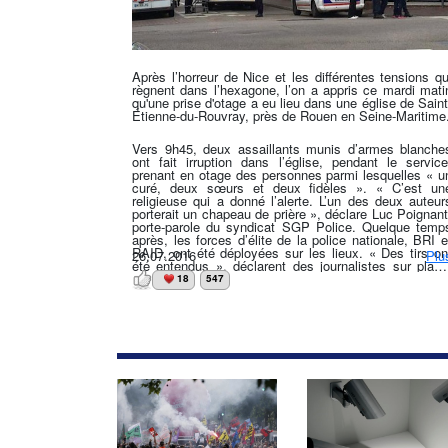
Après l’horreur de Nice et les différentes tensions qu
règnent dans l’hexagone, l’on a appris ce mardi mati
qu'une prise d'otage a eu lieu dans une église de Saint
Étienne-du-Rouvray, près de Rouen en Seine-Maritime
Vers 9h45, deux assaillants munis d’armes blanche
ont fait irruption dans l’église, pendant le service
prenant en otage des personnes parmi lesquelles « u
curé, deux sœurs et deux fidèles ». « C’est un
religieuse qui a donné l’alerte. L’un des deux auteur
porterait un chapeau de prière », déclare Luc Poignant
porte-parole du syndicat SGP Police. Quelque temp
après, les forces d’élite de la police nationale, BRI e
RAID, ont été déployées sur les lieux. « Des tirs on
26.07.2016
Plu
été entendus », déclarent des journalistes sur place
Le ministère de l’Intérieur a annoncé par la suite qu
18
547
les deux assaillants avaient été « neutralisés ». Pou
l’heure, les deux assaillants ont été abattus, le prêtr
égorgé et une personne grièvement blessée. Le
motivations du ou des suspects restent inconnues, e
le chef de l’État et son ministre de l’Intérieur on
indiqué qu’ils se rendaient sur les lieux.