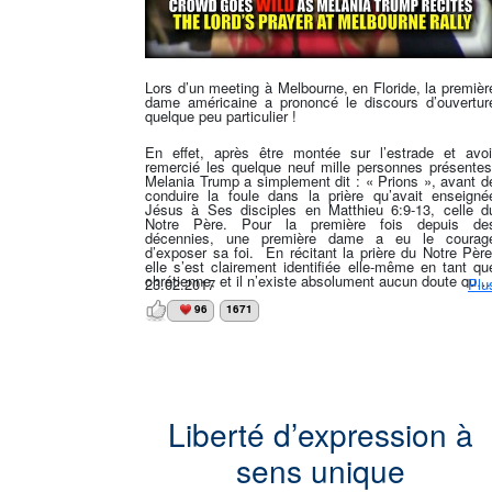
Lors d’un meeting à Melbourne, en Floride, la premièr
dame américaine a prononcé le discours d’ouvertur
quelque peu particulier !
En effet, après être montée sur l’estrade et avoi
remercié les quelque neuf mille personnes présentes
Melania Trump a simplement dit : « Prions », avant d
conduire la foule dans la prière qu’avait enseigné
Jésus à Ses disciples en Matthieu 6:9-13, celle d
Notre Père. Pour la première fois depuis de
décennies, une première dame a eu le courag
d’exposer sa foi. En récitant la prière du Notre Père
elle s’est clairement identifiée elle-même en tant qu
chrétienne, et il n’existe absolument aucun doute quan
23.02.2017
Plu
à la Personne à Qui elle s’est adressée. » Pou
préparer le discours du Président, elle a demandé 
96
1671
Dieu que Sa volonté se fasse sur la Terre, comme ell
est faite dans les Cieux. On ne peut demander mieux 
Liberté d’expression à
sens unique