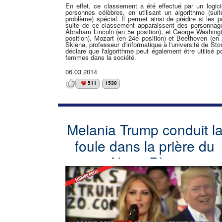
En effet, ce classement a été effectué par un logic
personnes célèbres, en utilisant un algorithme (suit
problème) spécial. Il permet ainsi de prédire si les 
suite de ce classement apparaissent des personnages
Abraham Lincoln (en 5e position), et George Washingto
position), Mozart (en 24e position) et Beethoven (en 
Skiena, professeur d'informatique à l'université de Sto
déclare que l'algorithme peut également être utilisé
femmes dans la société.
06.03.2014
511
1530
Melania Trump conduit l
foule dans la prière du
Notre Père