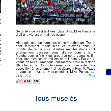
e
e
Selon le vice président des États Unis, Mike Pence le
r
droit à la vie est en train de gagner.
,
e
Alors que les manifestations et les marches anti-Trump
e
sont largement médiatisées et relayées dans le
u
monde, de l’autre côté, d’autres manifestations sont
s
étrangement passées sous silence comme la «
e
Marche pour la Vie » qui a eu lieu cette semaine. En
,
effet, des dizaines de milliers de militants « Pro-vie »,
e
venus de toute l’Amérique, ont marché entre la Maison
t
s
Blanche et la Cour Suprême pour manifester leur
r
opposition à l’avortement et au décret « Roe. V. Wade
à
» voté en 1973. Le vice-président Mike Pence, qui
e
participait à la marche déclarait pour cette occasion : «
31.01.2017
Plus
!
Nous voici à un tournant historique, car le droit à la vie
est en train de gagner ». Le cortège était même
68
536
constitué de beaucoup de jeunes et d’élèves qui
avaient passé des dizaines d’heures en autocar pour
être présents. L’une des élèves âgée de dix-sept ans
déclarait même : « J’espère que l’avortement
Tous muselés
deviendra illégal dans notre pays, car je considère que
c’est un meurtre ». Une enseignante venue du
Connecticut portait une pancarte sur laquelle on
pouvait lire : « L’avortement arrête un cœur et en brise
un autre ». Les militants « Pro-vie » peuvent compter