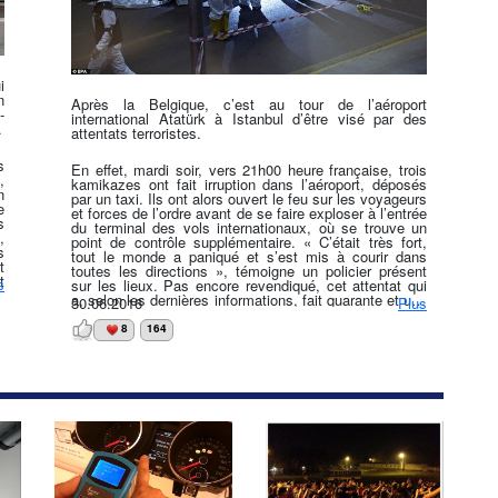
i
n
Après la Belgique, c’est au tour de l’aéroport
-
international Atatürk à Istanbul d’être visé par des
.
attentats terroristes.
s
En effet, mardi soir, vers 21h00 heure française, trois
,
kamikazes ont fait irruption dans l’aéroport, déposés
n
par un taxi. Ils ont alors ouvert le feu sur les voyageurs
e
et forces de l’ordre avant de se faire exploser à l’entrée
s
du terminal des vols internationaux, où se trouve un
,
point de contrôle supplémentaire. « C’était très fort,
s
tout le monde a paniqué et s’est mis à courir dans
t
toutes les directions », témoigne un policier présent
t
s
sur les lieux. Pas encore revendiqué, cet attentat qui
.
a, selon les dernières informations, fait quarante et une
30.06.2016
Plus
e
victimes et deux cent trente-neuf blessés, est
r
naturellement attribué à l’État Islamique qui a envoyé
8
164
e
trente-cinq jihadistes en Turquie avant le ramadan.
s
Abdullah Agar, expert des affaires de sécurité et de
t
terrorisme, indique que « cela ressemble beaucoup à
t
leurs méthodes », tandis que le Premier ministre turc
déclare que « les indices pointent vers Daesh ».
Rappelons qu’au cours des derniers mois, la Turquie a
à elle seule été frappée à plusieurs reprises par des
attaques terroristes, causant des dizaines de morts et
des centaines de blessés, qu’elles soient perpétrées
par Daesh ou le PKK (parti politique kurde).