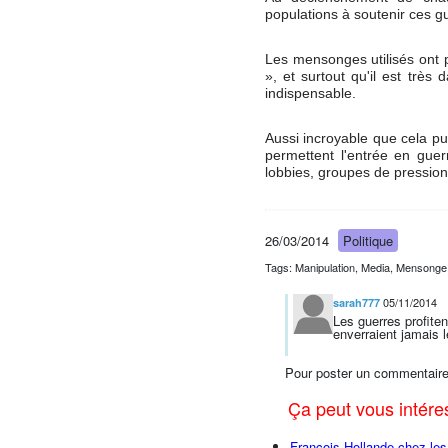
populations à soutenir ces gu
Les mensonges utilisés ont p
», et surtout qu'il est très
indispensable.
Aussi incroyable que cela pu
permettent l'entrée en guer
lobbies, groupes de pression
26/03/2014
Politique
Tags: Manipulation, Media, Mensonge, 
05/11/2014
sarah777
Les guerres profite
enverraient jamais l
Pour poster un commentaire
Ça peut vous intér
François Hollande chez l