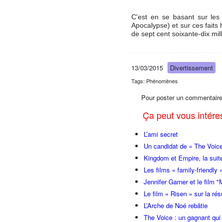
C'est en se basant sur les 
Apocalypse) et sur ces faits
de sept cent soixante-dix mil
13/03/2015
Divertissement
Tags: Phénomènes
Pour poster un commentaire
Ça peut vous intér
L’ami secret
Un candidat de « The Voice
Kingdom et Empire, la suite
Les films « family-friendly
Jennifer Garner et le film "
Le film « Risen » sur la ré
L’Arche de Noé rebâtie
The Voice : un gagnant qui