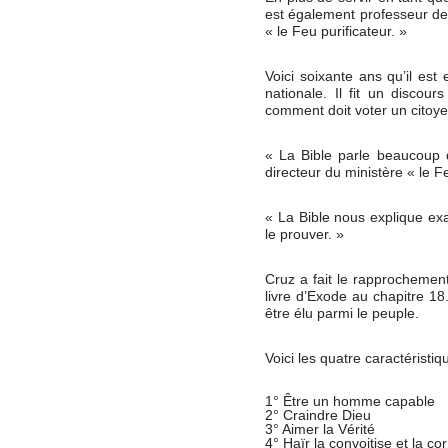
est également professeur de 
« le Feu purificateur. »
Voici soixante ans qu’il est
nationale. Il fit un discou
comment doit voter un citoyen
« La Bible parle beaucoup d
directeur du ministère « le Fe
« La Bible nous explique exa
le prouver. »
Cruz a fait le rapprochement
livre d’Exode au chapitre 18
être élu parmi le peuple.
Voici les quatre caractéristi
1° Être un homme capable
2° Craindre Dieu
3° Aimer la Vérité
4° Haïr la convoitise et la co