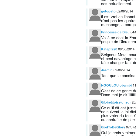
cas actuellement.
02/06/2014
getogeto
il est vrai en lissa
n'ont pas les quatr
mensonge,la corrupti
04/
Princesse de Dieu
Voilà ce dont la Fr
peuple de Dieu serai
09/06/2014
Katepts20
Seigneur Merci pour 
et béni davantage no
faire changer tant d
09/06/2014
Jasmin
Tant que le candidat
11
NGOULOU obambi
C'est de ce genre d
Donc moi je okiiiiiiiii
20
Gloireàtoiseigneur
Ce qu'il dit est ju
ne suivent la loi d
plus voter du tout. 
au contraire de pire 
07/07/
GodToBeGlory
Oui je crois vraimen