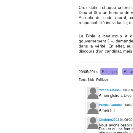
Cruz définit chaque critère 
Dieu et être un homme de vér
Au-delà du code moral, cel
responsabilité individuelle, 
La Bible a beaucoup à di
gouvernement ? », demande 
dans la vérité. En effet, au
discours d’un candidat, mais 
29/05/2014
Politique
Actua
Tags: Bible, Politique
01/06/2
Yvenais-bass
Amen gloire à Dieu
01/06/
Patrick Gabriel
Amen !!!!
01/06/20
Chabine2703
Nous avons besoin 
Dieu et qui ne font 
vite car le peuple 