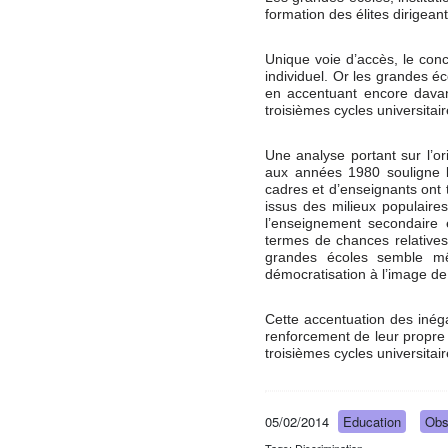
formation des élites dirigeant
Unique voie d’accès, le con
individuel. Or les grandes é
en accentuant encore davant
troisièmes cycles universita
Une analyse portant sur l’o
aux années 1980 souligne la
cadres et d’enseignants ont
issus des milieux populaire
l’enseignement secondaire 
termes de chances relatives
grandes écoles semble mê
démocratisation à l’image de
Cette accentuation des inéga
renforcement de leur propre s
troisièmes cycles universitai
05/02/2014
Education
Obs