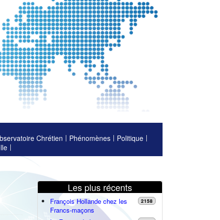
bservatoire Chrétien
Phénomènes
Politique
lle
Les plus récents
François Hollande chez les
2158
Francs-maçons