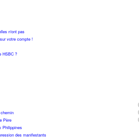
lles n'ont pas
 sur votre compte !
que HSBC ?
n chemin
re Père
x Philippines
ression des manifestants