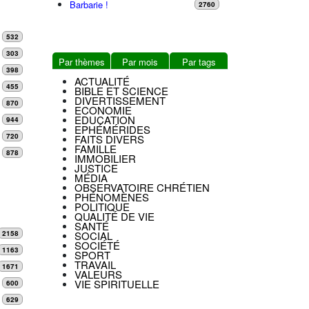
Barbarie !
2760
532
303
Par thèmes
Par mois
Par tags
398
ACTUALITÉ
455
BIBLE ET SCIENCE
DIVERTISSEMENT
870
ECONOMIE
EDUCATION
944
EPHÉMÉRIDES
720
FAITS DIVERS
FAMILLE
878
IMMOBILIER
JUSTICE
MÉDIA
OBSERVATOIRE CHRÉTIEN
PHÉNOMÈNES
POLITIQUE
QUALITÉ DE VIE
SANTÉ
SOCIAL
2158
SOCIÉTÉ
1163
SPORT
TRAVAIL
1671
VALEURS
VIE SPIRITUELLE
600
629