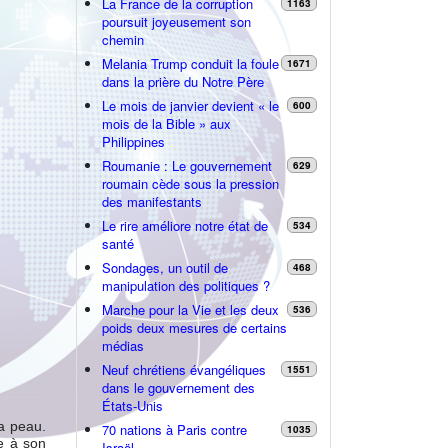
La France de la corruption
1163
poursuit joyeusement son
chemin
Melania Trump conduit la foule
1671
dans la prière du Notre Père
Le mois de janvier devient « le
600
mois de la Bible » aux
Philippines
Roumanie : Le gouvernement
629
roumain cède sous la pression
des manifestants
Le rire améliore notre état de
534
santé
Sondages, un outil de
468
manipulation des politiques ?
Marche pour la Vie et les deux
536
poids deux mesures de certains
médias
Neuf chrétiens évangéliques
1551
dans le gouvernement des
États-Unis
la peau.
70 nations à Paris contre
1035
e à son
Israël