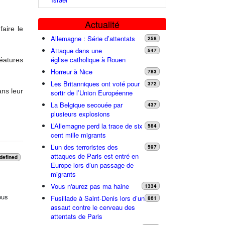
Actualité
aire le
Allemagne : Série d’attentats
258
Attaque dans une
547
église catholique à Rouen
réatures
Horreur à Nice
783
Les Britanniques ont voté pour
372
ans leur
sortir de l’Union Européenne
La Belgique secouée par
437
plusieurs explosions
L’Allemagne perd la trace de six
584
cent mille migrants
L’un des terroristes des
597
attaques de Paris est entré en
defined
Europe lors d’un passage de
migrants
Vous n'aurez pas ma haine
1334
ous
Fusillade à Saint-Denis lors d’un
861
assaut contre le cerveau des
attentats de Paris