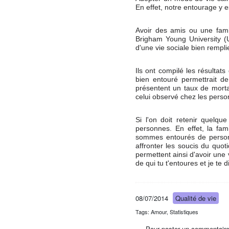
En effet, notre entourage y 
Avoir des amis ou une fami
Brigham Young University (U
d'une vie sociale bien rempli
Ils ont compilé les résulta
bien entouré permettrait de
présentent un taux de morta
celui observé chez les perso
Si l'on doit retenir quelqu
personnes. En effet, la fam
sommes entourés de personn
affronter les soucis du quot
permettent ainsi d'avoir une 
de qui tu t'entoures et je te 
08/07/2014
Qualité de vie
Tags: Amour, Statistiques
Pour poster un commentaire