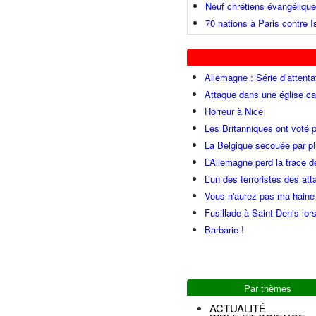
Neuf chrétiens évangéliqu
70 nations à Paris contre I
Allemagne : Série d’attenta
Attaque dans une église ca
Horreur à Nice
Les Britanniques ont voté p
La Belgique secouée par pl
L’Allemagne perd la trace d
L’un des terroristes des at
Vous n'aurez pas ma haine
Fusillade à Saint-Denis lor
Barbarie !
Par thèmes
ACTUALITÉ