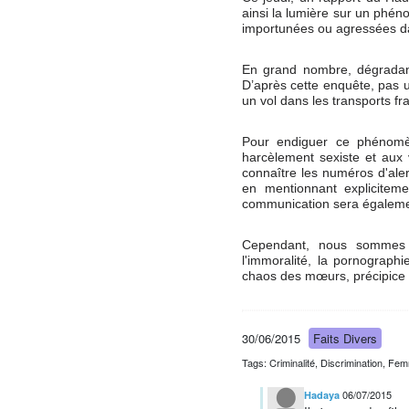
ainsi la lumière sur un phé
importunées ou agressées d
En grand nombre, dégradant
D’après cette enquête, pas 
un vol dans les transports fr
Pour endiguer ce phénomèn
harcèlement sexiste et aux v
connaître les numéros d'ale
en mentionnant explicite
communication sera égalemen
Cependant, nous sommes en
l'immoralité, la pornograph
chaos des mœurs, précipice 
30/06/2015
Faits Divers
Tags: Criminalité, Discrimination, Fe
06/07/2015
Hadaya