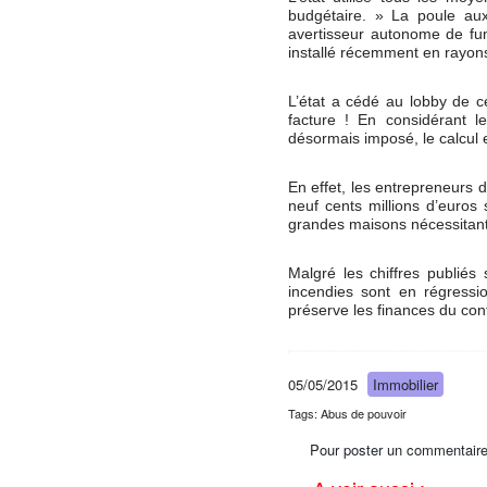
budgétaire. » La poule aux
avertisseur autonome de fu
installé récemment en rayon
L’état a cédé au lobby de c
facture ! En considérant l
désormais imposé, le calcul es
En effet, les entrepreneurs 
neuf cents millions d’euros
grandes maisons nécessitant
Malgré les chiffres publiés 
incendies sont en régressi
préserve les finances du con
05/05/2015
Immobilier
Tags: Abus de pouvoir
Pour poster un commentaire