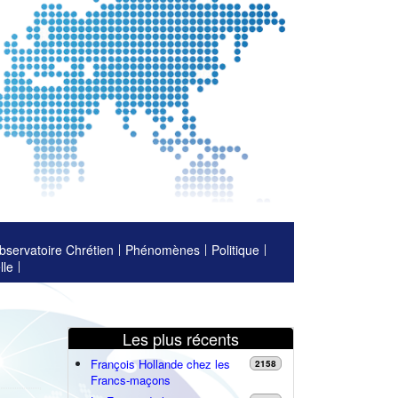
bservatoire Chrétien
Phénomènes
Politique
lle
Les plus récents
François Hollande chez les
2158
Francs-maçons