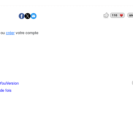
110
un
ou
créer
votre compte
 YouVersion
de fois