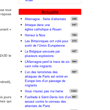
ose tout
Actualité
 repose
Allemagne : Série d’attentats
258
Attaque dans une
547
église catholique à Rouen
ouvant «
Horreur à Nice
783
Les Britanniques ont voté pour
372
sortir de l’Union Européenne
La Belgique secouée par
437
plusieurs explosions
11h30 le
L’Allemagne perd la trace de six
584
cent mille migrants
L’un des terroristes des
597
attaques de Paris est entré en
Europe lors d’un passage de
ndredi),
migrants
Vous n'aurez pas ma haine
1334
Fusillade à Saint-Denis lors d’un
861
is jours
assaut contre le cerveau des
unes qui
attentats de Paris