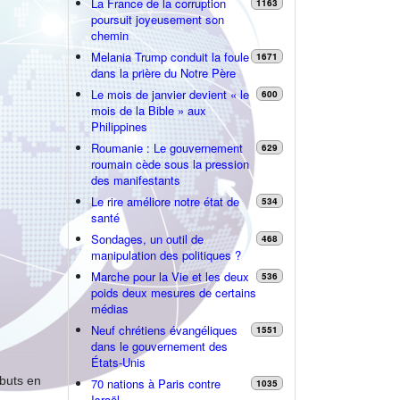
La France de la corruption
1163
poursuit joyeusement son
chemin
Melania Trump conduit la foule
1671
dans la prière du Notre Père
Le mois de janvier devient « le
600
mois de la Bible » aux
Philippines
Roumanie : Le gouvernement
629
roumain cède sous la pression
des manifestants
Le rire améliore notre état de
534
santé
Sondages, un outil de
468
manipulation des politiques ?
Marche pour la Vie et les deux
536
poids deux mesures de certains
médias
Neuf chrétiens évangéliques
1551
dans le gouvernement des
États-Unis
ébuts en
70 nations à Paris contre
1035
Israël