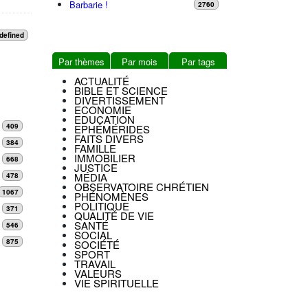
Barbarie !
2760
defined
Par thèmes
Par mois
Par tags
ACTUALITÉ
BIBLE ET SCIENCE
DIVERTISSEMENT
ECONOMIE
EDUCATION
409
EPHÉMÉRIDES
FAITS DIVERS
384
FAMILLE
IMMOBILIER
668
JUSTICE
MÉDIA
478
OBSERVATOIRE CHRÉTIEN
1067
PHÉNOMÈNES
POLITIQUE
371
QUALITÉ DE VIE
SANTÉ
546
SOCIAL
875
SOCIÉTÉ
SPORT
TRAVAIL
VALEURS
VIE SPIRITUELLE