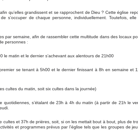
fin qu’elles grandissent et se rapprochent de Dieu ? Cette église rep
 de s’occuper de chaque personne, individuellement. Toutefois, elle
ultes par semaine, afin de rassembler cette multitude dans des locaux p
 de personnes :
0 le matin et le dernier s’achevant aux alentours de 21h00
 premier se tenant à 5h00 et le dernier finissant à 8h en semaine et 
es cultes du matin, soit six cultes dans la journée)
ère quotidiennes, s’étalant de 23h à 4h du matin (à partir de 21h le ve
eudi.
ltes et 37h de prières, soit, si on les mettait bout à bout, plus de tro
ctivités et programmes prévus par l’église tels que les groupes de je