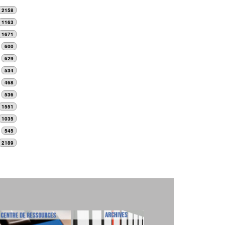
2158
1163
1671
600
629
534
468
536
1551
1035
545
2189