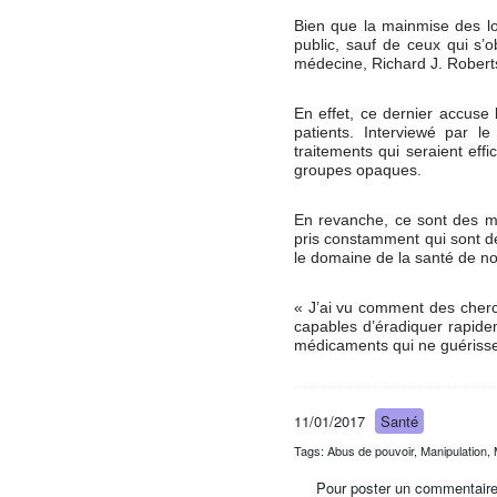
Bien que la mainmise des l
public, sauf de ceux qui s’
médecine, Richard J. Roberts
En effet, ce dernier accuse 
patients. Interviewé par 
traitements qui seraient eff
groupes opaques.
En revanche, ce sont des mé
pris constamment qui sont dé
le domaine de la santé de no
« J’ai vu comment des cherc
capables d’éradiquer rapide
médicaments qui ne guérissent
11/01/2017
Santé
Tags: Abus de pouvoir, Manipulation
Pour poster un commentaire