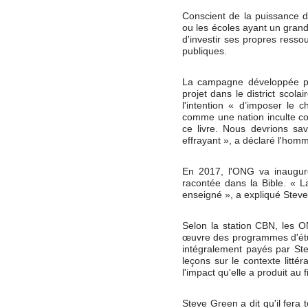
Conscient de la puissance d
ou les écoles ayant un grand
d'investir ses propres resso
publiques.
La campagne développée pa
projet dans le district scola
l'intention « d’imposer le 
comme une nation inculte con
ce livre. Nous devrions sav
effrayant », a déclaré l'ho
En 2017, l'ONG va inaugur
racontée dans la Bible. « 
enseigné », a expliqué Steve
Selon la station CBN, les O
œuvre des programmes d'étud
intégralement payés par St
leçons sur le contexte littér
l'impact qu'elle a produit au f
Steve Green a dit qu'il fera 