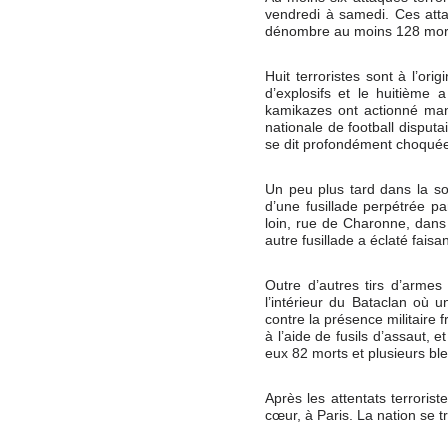
vendredi à samedi. Ces attaq
dénombre au moins 128 morts
Huit terroristes sont à l’or
d’explosifs et le huitième 
kamikazes ont actionné man
nationale de football disput
se dit profondément choquée
Un peu plus tard dans la so
d’une fusillade perpétrée p
loin, rue de Charonne, dans 
autre fusillade a éclaté faisa
Outre d’autres tirs d’armes
l’intérieur du Bataclan où 
contre la présence militaire 
à l’aide de fusils d’assaut, e
eux 82 morts et plusieurs bl
Après les attentats terroris
cœur, à Paris. La nation se 