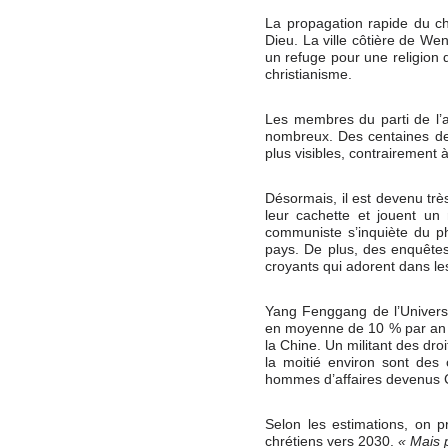
La propagation rapide du ch
Dieu. La ville côtière de We
un refuge pour une religion 
christianisme.
Les membres du parti de l’a
nombreux. Des centaines de c
plus visibles, contrairement
Désormais, il est devenu très
leur cachette et jouent un 
communiste s’inquiète du p
pays. De plus, des enquêtes 
croyants qui adorent dans le
Yang Fenggang de l’Universi
en moyenne de 10 % par an d
la Chine. Un militant des dro
la moitié environ sont des
hommes d’affaires devenus Ch
Selon les estimations, on p
chrétiens vers 2030.
« Mais p