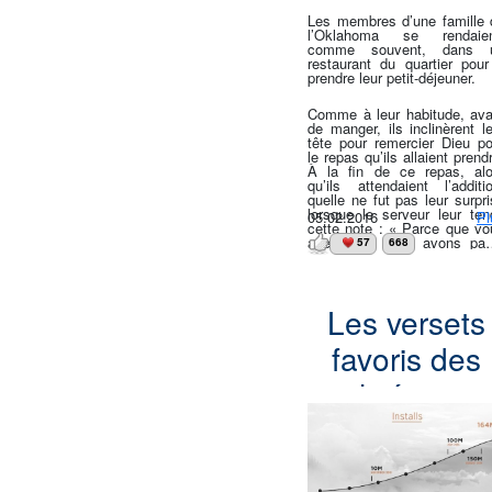
Les membres d’une famille 
l’Oklahoma se rendaien
comme souvent, dans 
restaurant du quartier pour
prendre leur petit-déjeuner.
Comme à leur habitude, ava
de manger, ils inclinèrent l
tête pour remercier Dieu po
le repas qu’ils allaient prend
À la fin de ce repas, alo
qu’ils attendaient l’additio
quelle ne fut pas leur surpr
lorsque le serveur leur tend
05.02.2016
Pl
cette note : « Parce que vo
avez prié, nous avons pay
57
668
Continuez d’élever vos fils 
Christ. Que Dieu vo
bénisse. » Le gérant 
restaurant déclara que la mè
Les versets
fondit en larmes face à 
générosité d’un parfa
inconnu, avant d’ajouter :
favoris des
Nous voyons de nombreus
personnes payer un rep
chrétiens
d’avance pour une aut
personne. Notamme
lorsqu’arrive le temps d
selon
vacances, nous le voyo
souvent. Nous avons de tr
l’application
bons clients ! »