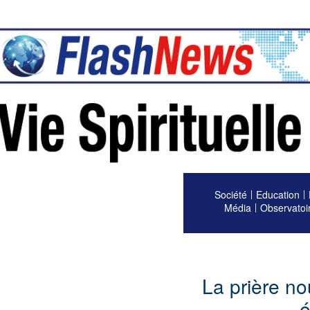
Société
Education
Média
Observatoi
La prière no
é