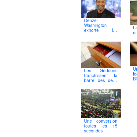
Denzel
Washington
L
exhorte les
de
jeunes à prier
tous les matins
U
Les Gédéons
l
franchissent la
B
barre des deux
P
milliards de
Bibles diffusées
Une conversion
toutes les 15
secondes