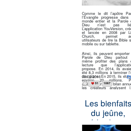
YouVersion
Comme le dit l’apôtre Pau
l’Évangile progresse dans 
monde entier et la Parole 
Dieu n’est pas lié
L’application YouVersion, cr
et lancée en 2008 par Li
Church, permet a
utilisateurs de lire la Bible 
mobile ou sur tablette.
Ainsi, ils peuvent emporter 
Parole de Dieu partout 
même profiter des plans 
lecture que l’applicati
propose. En 2014, ils avaie
été 8,3 millions à terminer l
des plans. En 2015, ils étai
03.02.2016
Pl
environ 20 millions. P
ailleurs, dans leur bilan annu
51
1067
les créateurs analysent l
versets marqués comme
favoris » par les utilisateu
Voici donc les versets favor
Les bienfait
des chrétiens dans les on
pays ou l’applicati
du jeûne,
YouVersion est la plus utili
:  Proverbes 3:5,6 : « Conf
toi en l’Éternel de tout t
médicalemen
cœur, et ne t’appuie pas sur
sagesse. Reconnais-le da
toutes tes voies, et il aplan