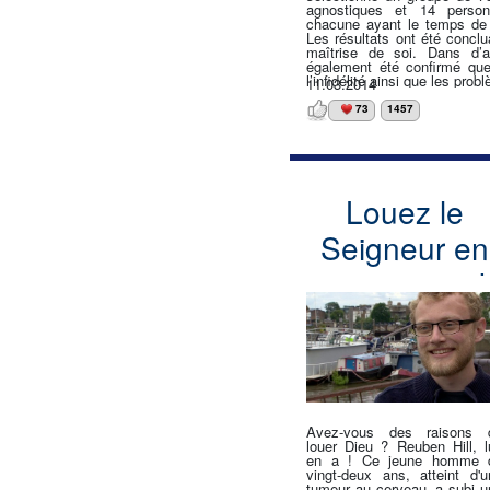
agnostiques et 14 person
chacune ayant le temps de pr
Les résultats ont été conclu
maîtrise de soi. Dans d’
également été confirmé que 
l’infidélité ainsi que les probl
11.03.2014
73
1457
Louez le
Seigneur en
tout temps !
Avez-vous des raisons 
louer Dieu ? Reuben Hill, lu
en a ! Ce jeune homme 
vingt-deux ans, atteint d'u
tumeur au cerveau, a subi u