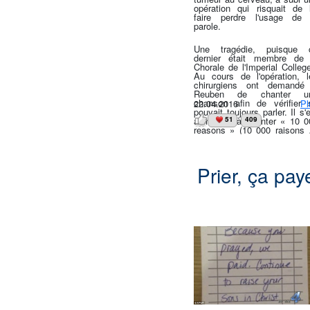
opération qui risquait de l
faire perdre l'usage de 
parole.
Une tragédie, puisque 
dernier était membre de 
Chorale de l'Imperial Colleg
Au cours de l'opération, l
chirurgiens ont demandé
Reuben de chanter u
chanson afin de vérifier s'
22.04.2016
Pl
pouvait toujours parler. Il s'
alors mis à chanter « 10 0
51
409
reasons » (10 000 raisons 
Te louer) et à proclamer da
le bloc opératoire : « Quell
que soient les circonstanc
ou les difficultés devant moi,
Prier, ça pay
chanterai quand le so
viendra, Bénis Dieu, ô m
âme ! » L'opération, au dépa
risquée, s'est finaleme
révélée être un succè
Reuben Hill a retrouvé tout
ses capacités mentales