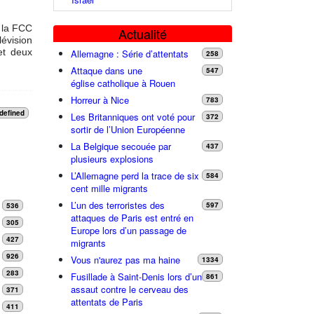
, la FCC
Actualité
évision
et deux
Allemagne : Série d’attentats
258
Attaque dans une
547
église catholique à Rouen
Horreur à Nice
783
defined
Les Britanniques ont voté pour
372
sortir de l’Union Européenne
La Belgique secouée par
437
plusieurs explosions
L’Allemagne perd la trace de six
584
cent mille migrants
L’un des terroristes des
597
536
attaques de Paris est entré en
305
Europe lors d’un passage de
427
migrants
926
Vous n'aurez pas ma haine
1334
283
Fusillade à Saint-Denis lors d’un
861
assaut contre le cerveau des
371
attentats de Paris
411