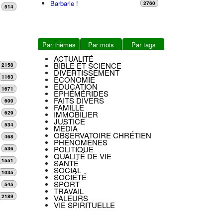
Barbarie !
2760
514
Par thèmes
Par mois
Par tags
ACTUALITÉ
BIBLE ET SCIENCE
2158
DIVERTISSEMENT
1163
ECONOMIE
EDUCATION
1671
EPHÉMÉRIDES
FAITS DIVERS
600
FAMILLE
IMMOBILIER
629
JUSTICE
534
MÉDIA
OBSERVATOIRE CHRÉTIEN
468
PHÉNOMÈNES
POLITIQUE
536
QUALITÉ DE VIE
1551
SANTÉ
SOCIAL
1035
SOCIÉTÉ
SPORT
545
TRAVAIL
VALEURS
2189
VIE SPIRITUELLE