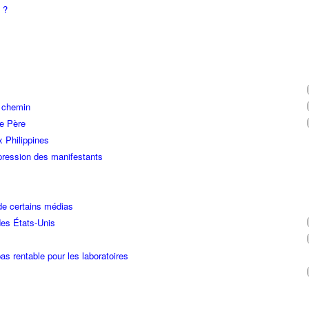
 ?
n chemin
re Père
x Philippines
ression des manifestants
de certains médias
des États-Unis
as rentable pour les laboratoires