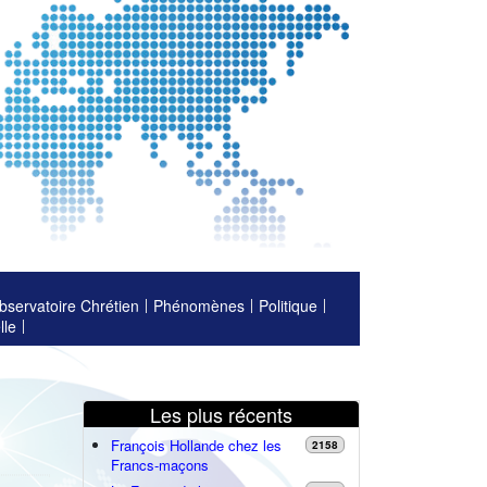
bservatoire Chrétien
Phénomènes
Politique
lle
Les plus récents
François Hollande chez les
2158
Francs-maçons