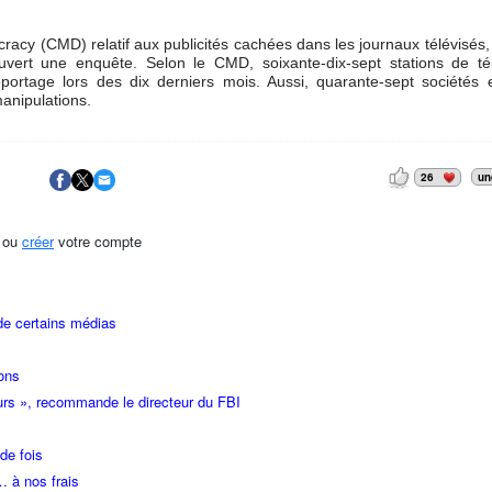
racy (CMD) relatif aux publicités cachées dans les journaux télévisés
ert une enquête. Selon le CMD, soixante-dix-sept stations de tél
portage lors des dix derniers mois. Aussi, quarante-sept sociétés 
manipulations.
26
un
ou
créer
votre compte
de certains médias
ons
urs », recommande le directeur du FBI
de fois
… à nos frais