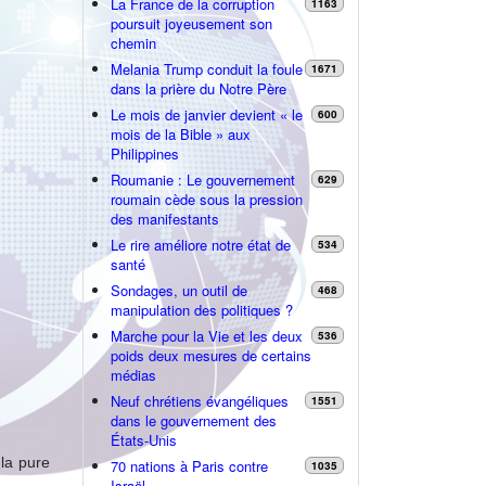
La France de la corruption
1163
poursuit joyeusement son
chemin
Melania Trump conduit la foule
1671
dans la prière du Notre Père
Le mois de janvier devient « le
600
mois de la Bible » aux
Philippines
Roumanie : Le gouvernement
629
roumain cède sous la pression
des manifestants
Le rire améliore notre état de
534
santé
Sondages, un outil de
468
manipulation des politiques ?
Marche pour la Vie et les deux
536
poids deux mesures de certains
médias
Neuf chrétiens évangéliques
1551
dans le gouvernement des
États-Unis
la pure
70 nations à Paris contre
1035
Israël