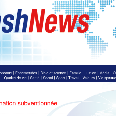
onomie
Ephemerides
Bible et science
Famille
Justice
Média
O
Qualité de vie
Santé
Social
Sport
Travail
Valeurs
Vie spiritue
mation subventionnée