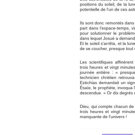
positions du soleil, de la lu
potentielle de l'un de ces ast
Ils sont donc remontés dans 
part dans l'espace-temps, vi
pour solutionner le problèm
dans lequel Josué a demandé à
Et le soleil s'arrêta, et la lu
de se coucher, presque tout 
Les scientifiques affinèren
trois heures et vingt minutes
journée entière : « presqu
technicien chrétien retrouv
Ezéchias demandait un signe 
Ésaïe, le prophète, invoqua l
descendue. » Or dix degrés 
Dieu, qui compte chacun de n
trois heures et vingt minut
manquante de l'univers !