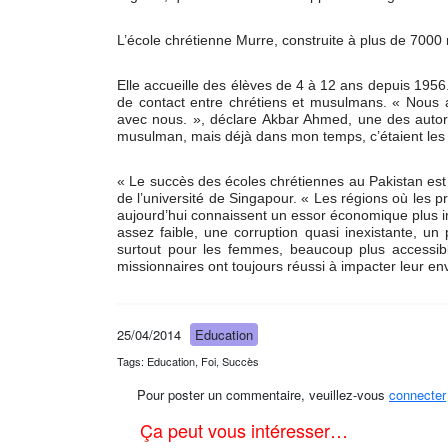
L’école chrétienne Murre, construite à plus de 7000
Elle accueille des élèves de 4 à 12 ans depuis 1956. E
de contact entre chrétiens et musulmans. « Nous 
avec nous. », déclare Akbar Ahmed, une des autorit
musulman, mais déjà dans mon temps, c’étaient les é
« Le succès des écoles chrétiennes au Pakistan est
de l’université de Singapour. « Les régions où les p
aujourd’hui connaissent un essor économique plus imp
assez faible, une corruption quasi inexistante, u
surtout pour les femmes, beaucoup plus accessibl
missionnaires ont toujours réussi à impacter leur 
25/04/2014
Education
Tags: Education, Foi, Succès
Pour poster un commentaire, veuillez-vous
connecter
Ça peut vous intéresser…