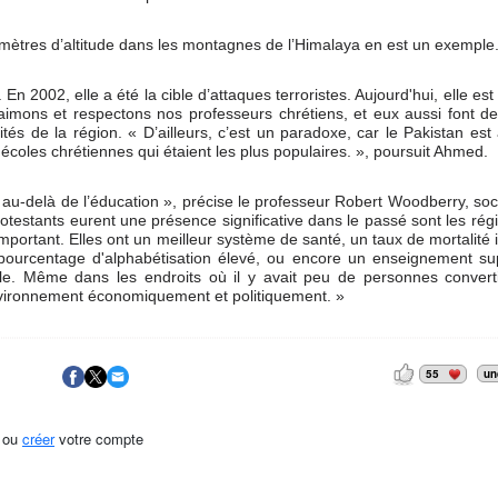
 mètres d’altitude dans les montagnes de l’Himalaya en est un exemple
n 2002, elle a été la cible d’attaques terroristes. Aujourd'hui, elle est 
aimons et respectons nos professeurs chrétiens, et eux aussi font 
és de la région. « D’ailleurs, c’est un paradoxe, car le Pakistan es
coles chrétiennes qui étaient les plus populaires. », poursuit Ahmed.
 au-delà de l’éducation », précise le professeur Robert Woodberry, so
rotestants eurent une présence significative dans le passé sont les rég
ortant. Elles ont un meilleur système de santé, un taux de mortalité i
n pourcentage d'alphabétisation élevé, ou encore un enseignement sup
e. Même dans les endroits où il y avait peu de personnes converti
environnement économiquement et politiquement. »
55
un
ou
créer
votre compte