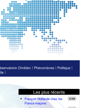
bservatoire Chrétien
Phénomènes
Politique
lle
Les plus récents
François Hollande chez les
2158
Francs-maçons