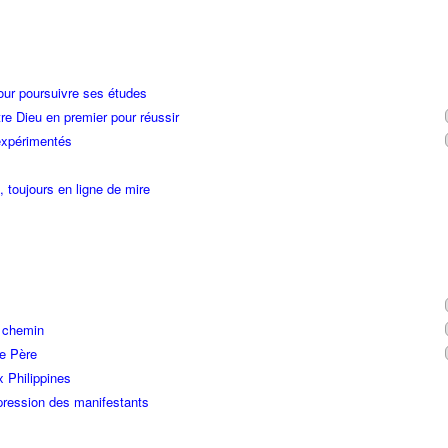
our poursuivre ses études
re Dieu en premier pour réussir
 expérimentés
 toujours en ligne de mire
n chemin
re Père
x Philippines
ression des manifestants