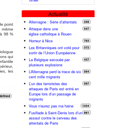
.
Actualité
Allemagne : Série d’attentats
258
le point
Attaque dans une
547
de même
église catholique à Rouen
t à 98 %
Horreur à Nice
783
Les Britanniques ont voté pour
372
ciologue
sortir de l’Union Européenne
ions qui
La Belgique secouée par
437
nfantile
plusieurs explosions
érieur,
L’Allemagne perd la trace de six
es, les
584
cent mille migrants
L’un des terroristes des
597
attaques de Paris est entré en
Europe lors d’un passage de
defined
migrants
Vous n'aurez pas ma haine
1334
Fusillade à Saint-Denis lors d’un
861
assaut contre le cerveau des
attentats de Paris