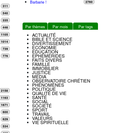
Barbarie !
2760
311
540
335
Par thèmes
Par mois
Par tags
446
ACTUALITÉ
1105
BIBLE ET SCIENCE
1014
DIVERTISSEMENT
ECONOMIE
739
EDUCATION
EPHÉMÉRIDES
776
FAITS DIVERS
FAMILLE
IMMOBILIER
JUSTICE
MÉDIA
OBSERVATOIRE CHRÉTIEN
PHÉNOMÈNES
POLITIQUE
2158
QUALITÉ DE VIE
SANTÉ
1163
SOCIAL
SOCIÉTÉ
1671
SPORT
600
TRAVAIL
VALEURS
629
VIE SPIRITUELLE
534