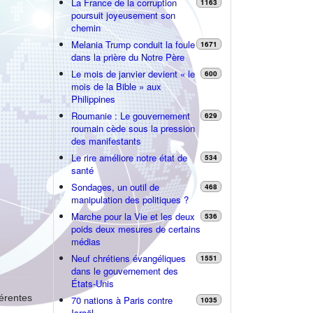
La France de la corruption
1163
poursuit joyeusement son
chemin
Melania Trump conduit la foule
1671
dans la prière du Notre Père
Le mois de janvier devient « le
600
mois de la Bible » aux
Philippines
Roumanie : Le gouvernement
629
roumain cède sous la pression
des manifestants
Le rire améliore notre état de
534
santé
Sondages, un outil de
468
manipulation des politiques ?
Marche pour la Vie et les deux
536
poids deux mesures de certains
médias
Neuf chrétiens évangéliques
1551
dans le gouvernement des
États-Unis
érentes
70 nations à Paris contre
1035
Israël