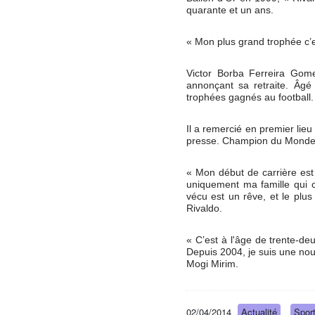
quarante et un ans.
« Mon plus grand trophée c’es
Victor Borba Ferreira Gom
annonçant sa retraite. Âgé 
trophées gagnés au football.
Il a remercié en premier lieu
presse. Champion du Monde av
« Mon début de carrière est 
uniquement ma famille qui c
vécu est un rêve, et le plu
Rivaldo.
« C’est à l'âge de trente-de
Depuis 2004, je suis une nouv
Mogi Mirim.
02/04/2014
Actualité
Spor