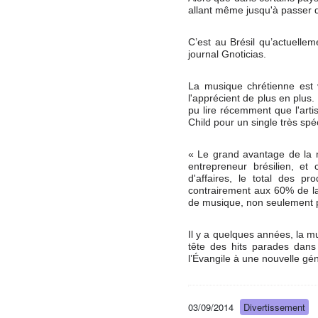
allant même jusqu'à passer d
C’est au Brésil qu’actuellem
journal Gnoticias.
La musique chrétienne est 
l'apprécient de plus en plus
pu lire récemment que l'art
Child pour un single très spé
« Le grand avantage de la m
entrepreneur brésilien, et
d'affaires, le total des p
contrairement aux 60% de la
de musique, non seulement pa
Il y a quelques années, la mu
tête des hits parades dans 
l’Évangile à une nouvelle gén
03/09/2014
Divertissement