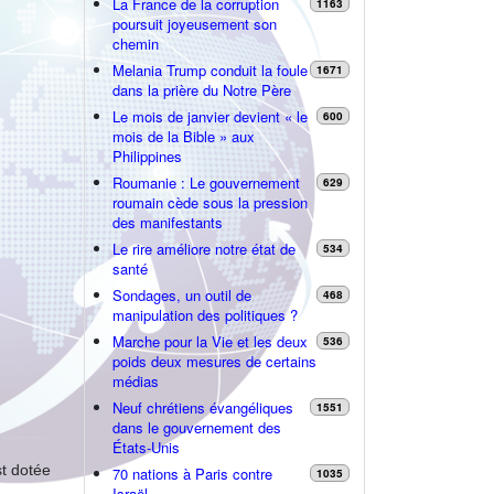
La France de la corruption
1163
poursuit joyeusement son
chemin
Melania Trump conduit la foule
1671
dans la prière du Notre Père
Le mois de janvier devient « le
600
mois de la Bible » aux
Philippines
Roumanie : Le gouvernement
629
roumain cède sous la pression
des manifestants
Le rire améliore notre état de
534
santé
Sondages, un outil de
468
manipulation des politiques ?
Marche pour la Vie et les deux
536
poids deux mesures de certains
médias
Neuf chrétiens évangéliques
1551
dans le gouvernement des
États-Unis
st dotée
70 nations à Paris contre
1035
Israël