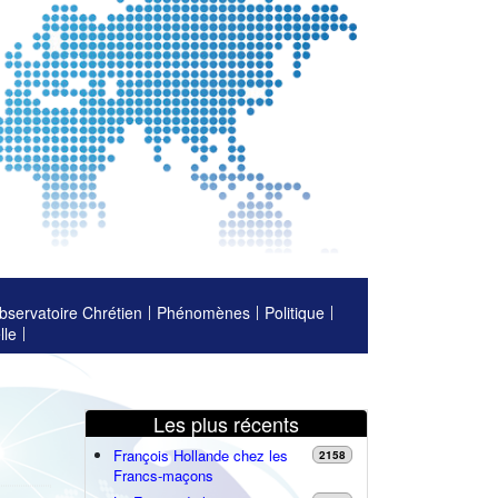
bservatoire Chrétien
Phénomènes
Politique
lle
Les plus récents
François Hollande chez les
2158
Francs-maçons