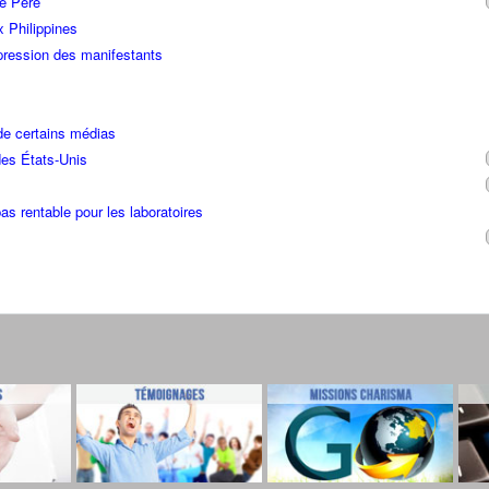
re Père
x Philippines
ression des manifestants
de certains médias
des États-Unis
as rentable pour les laboratoires