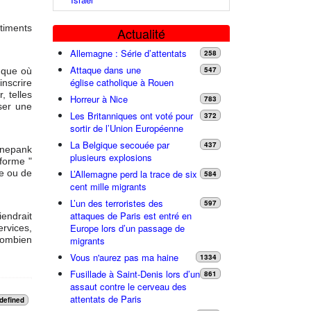
âtiments
Actualité
Allemagne : Série d’attentats
258
Attaque dans une
547
nque où
église catholique à Rouen
inscrire
, telles
Horreur à Nice
783
iser une
Les Britanniques ont voté pour
372
sortir de l’Union Européenne
La Belgique secouée par
437
nnepank
plusieurs explosions
 forme "
L’Allemagne perd la trace de six
re ou de
584
cent mille migrants
L’un des terroristes des
597
attaques de Paris est entré en
iendrait
Europe lors d’un passage de
rvices,
migrants
 Combien
Vous n'aurez pas ma haine
1334
Fusillade à Saint-Denis lors d’un
861
assaut contre le cerveau des
attentats de Paris
defined