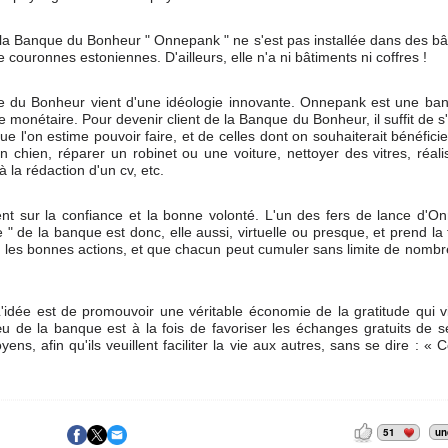
, la Banque du Bonheur " Onnepank " ne s'est pas installée dans des b
couronnes estoniennes. D'ailleurs, elle n'a ni bâtiments ni coffres !
que du Bonheur vient d'une idéologie innovante. Onnepank est une ba
monétaire. Pour devenir client de la Banque du Bonheur, il suffit de s'
e l'on estime pouvoir faire, et de celles dont on souhaiterait bénéficier
n chien, réparer un robinet ou une voiture, nettoyer des vitres, réal
la rédaction d'un cv, etc.
 sur la confiance et la bonne volonté. L'un des fers de lance d'O
e " de la banque est donc, elle aussi, virtuelle ou presque, et prend la
ent les bonnes actions, et que chacun peut cumuler sans limite de nomb
 L'idée est de promouvoir une véritable économie de la gratitude qui v
de la banque est à la fois de favoriser les échanges gratuits de se
s, afin qu'ils veuillent faciliter la vie aux autres, sans se dire : «
51
un