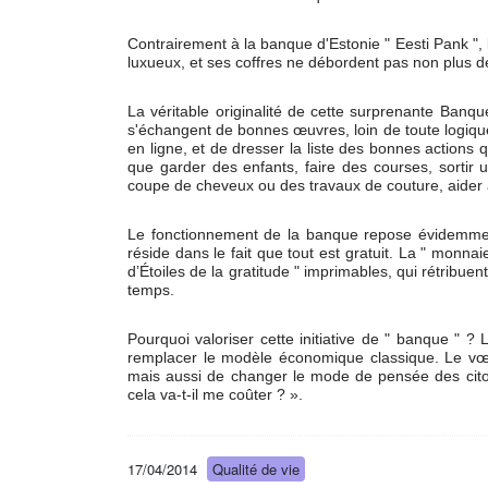
Contrairement à la banque d'Estonie " Eesti Pank "
luxueux, et ses coffres ne débordent pas non plus de 
La véritable originalité de cette surprenante Ban
s'échangent de bonnes œuvres, loin de toute logique 
en ligne, et de dresser la liste des bonnes actions qu
que garder des enfants, faire des courses, sortir u
coupe de cheveux ou des travaux de couture, aider à 
Le fonctionnement de la banque repose évidemment
réside dans le fait que tout est gratuit. La " monnai
d’Étoiles de la gratitude " imprimables, qui rétribu
temps.
Pourquoi valoriser cette initiative de " banque " ?
remplacer le modèle économique classique. Le vœu 
mais aussi de changer le mode de pensée des citoyen
cela va-t-il me coûter ? ».
17/04/2014
Qualité de vie