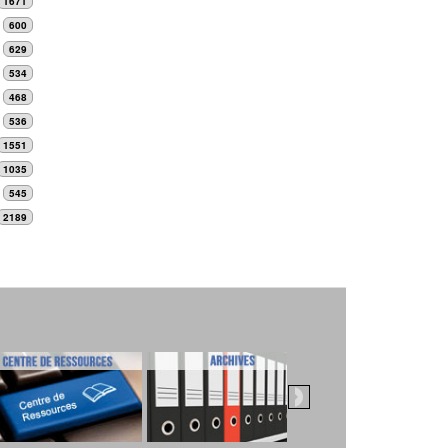
1671
600
629
534
468
536
1551
1035
545
2189