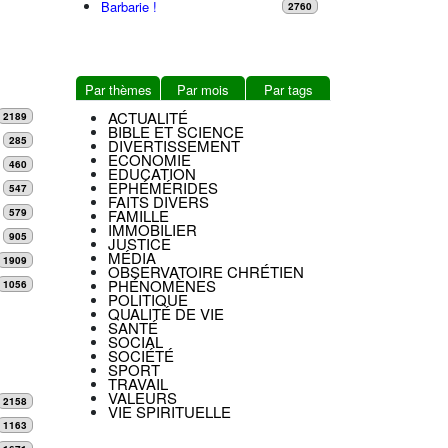
Barbarie !
2760
Par thèmes
Par mois
Par tags
ACTUALITÉ
2189
BIBLE ET SCIENCE
285
DIVERTISSEMENT
ECONOMIE
460
EDUCATION
EPHÉMÉRIDES
547
FAITS DIVERS
FAMILLE
579
IMMOBILIER
905
JUSTICE
MÉDIA
1909
OBSERVATOIRE CHRÉTIEN
PHÉNOMÈNES
1056
POLITIQUE
QUALITÉ DE VIE
SANTÉ
SOCIAL
SOCIÉTÉ
SPORT
TRAVAIL
VALEURS
2158
VIE SPIRITUELLE
1163