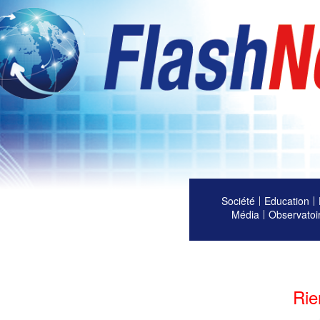
Société
Education
Média
Observatoi
Rie