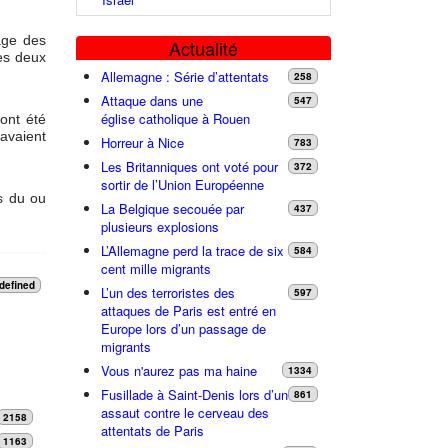
age des
Actualité
des deux
Allemagne : Série d’attentats
258
Attaque dans une
547
église catholique à Rouen
 ont été
 avaient
Horreur à Nice
783
Les Britanniques ont voté pour
372
sortir de l’Union Européenne
ns du ou
La Belgique secouée par
437
plusieurs explosions
L’Allemagne perd la trace de six
584
cent mille migrants
defined
L’un des terroristes des
597
attaques de Paris est entré en
Europe lors d’un passage de
migrants
Vous n'aurez pas ma haine
1334
Fusillade à Saint-Denis lors d’un
861
assaut contre le cerveau des
2158
attentats de Paris
1163