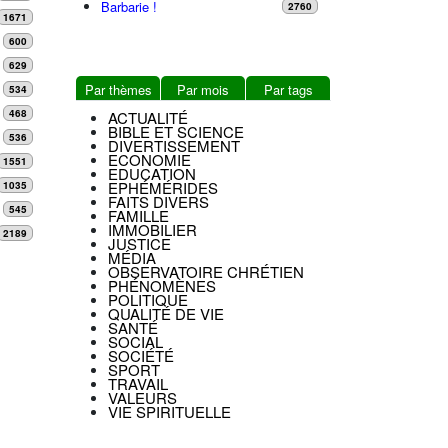
Barbarie !
2760
1671
600
629
Par thèmes
Par mois
Par tags
534
468
ACTUALITÉ
BIBLE ET SCIENCE
536
DIVERTISSEMENT
ECONOMIE
1551
EDUCATION
EPHÉMÉRIDES
1035
FAITS DIVERS
545
FAMILLE
IMMOBILIER
2189
JUSTICE
MÉDIA
OBSERVATOIRE CHRÉTIEN
PHÉNOMÈNES
POLITIQUE
QUALITÉ DE VIE
SANTÉ
SOCIAL
SOCIÉTÉ
SPORT
TRAVAIL
VALEURS
VIE SPIRITUELLE