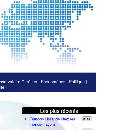
bservatoire Chrétien
Phénomènes
Politique
lle
Les plus récents
François Hollande chez les
2158
Francs-maçons