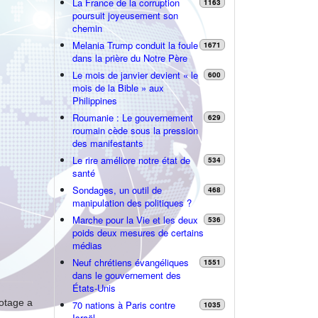
La France de la corruption
1163
poursuit joyeusement son
chemin
Melania Trump conduit la foule
1671
dans la prière du Notre Père
Le mois de janvier devient « le
600
mois de la Bible » aux
Philippines
Roumanie : Le gouvernement
629
roumain cède sous la pression
des manifestants
Le rire améliore notre état de
534
santé
Sondages, un outil de
468
manipulation des politiques ?
Marche pour la Vie et les deux
536
poids deux mesures de certains
médias
Neuf chrétiens évangéliques
1551
dans le gouvernement des
États-Unis
'otage a
70 nations à Paris contre
1035
Israël