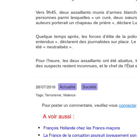
Vers 9h45, deux assaillants munis d’armes blanches
personnes parmi lesquelles « un curé, deux sœurs e
auteurs porterait un chapeau de prière », déclare L
Quelque temps après, les forces d’élite de la polic
entendus », déclarent des journalistes sur place. Le 
été « neutralisés ».
Pour l’heure, les deux assaillants ont été abattus
des suspects restent inconnues, et le chef de l’État et
26/07/2016
Actualité
Société
Tags: Terrorisme, Violence
Pour poster un commentaire, veuillez-vous
connecter
A voir aussi :
François Hollande chez les Francs-maçons
La France de la corruption poursuit joyeusement so