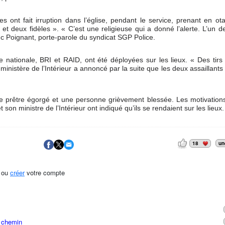
 ont fait irruption dans l’église, pendant le service, prenant en ot
t deux fidèles ». « C’est une religieuse qui a donné l’alerte. L’un 
uc Poignant, porte-parole du syndicat SGP Police.
e nationale, BRI et RAID, ont été déployées sur les lieux. « Des tirs
ministère de l’Intérieur a annoncé par la suite que les deux assaillants
, le prêtre égorgé et une personne grièvement blessée. Les motivatio
 son ministre de l’Intérieur ont indiqué qu’ils se rendaient sur les lieux.
18
un
ou
créer
votre compte
n chemin