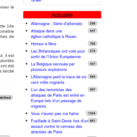
river le
.
Actualité
Allemagne : Série d’attentats
258
ette 14e
Attaque dans une
547
éométrie
église catholique à Rouen
ches de
Horreur à Nice
783
Les Britanniques ont voté pour
372
, il est
sortir de l’Union Européenne
torités
La Belgique secouée par
437
 ont été
plusieurs explosions
 laïcité
L’Allemagne perd la trace de six
584
cent mille migrants
L’un des terroristes des
597
attaques de Paris est entré en
defined
Europe lors d’un passage de
migrants
Vous n'aurez pas ma haine
1334
Fusillade à Saint-Denis lors d’un
861
assaut contre le cerveau des
attentats de Paris