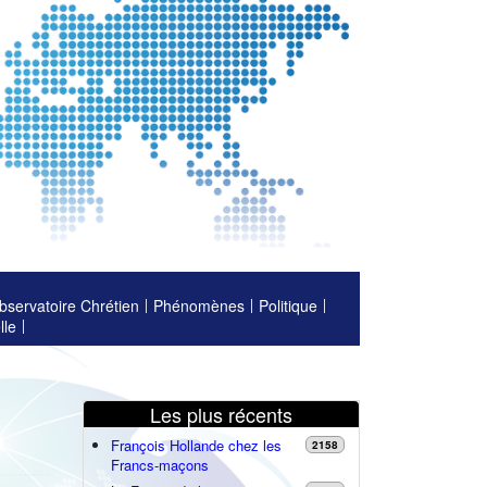
bservatoire Chrétien
Phénomènes
Politique
lle
Les plus récents
François Hollande chez les
2158
Francs-maçons