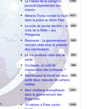
La France de la corruption
1163
poursuit joyeusement son
chemin
Melania Trump conduit la foule
1671
dans la prière du Notre Père
Le mois de janvier devient « le
600
mois de la Bible » aux
Philippines
Roumanie : Le gouvernement
629
roumain cède sous la pression
des manifestants
Le rire améliore notre état de
534
santé
Sondages, un outil de
468
manipulation des politiques ?
Marche pour la Vie et les deux
536
poids deux mesures de certains
médias
Neuf chrétiens évangéliques
1551
dans le gouvernement des
États-Unis
n.
70 nations à Paris contre
1035
Israël