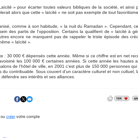
aïcité » pour écarter toutes valeurs bibliques de la société, et ainsi p
rait alors que cette « laïcité » ne soit pas exempte de tout favoritisme
a organisé, comme à son habitude, « la nuit du Ramadan ». Cependant, c
n des partis de l’opposition. Certains la qualifient de « laïcité à g
utres encore ne manquent pas de rappeler le triste épisode des crè
même « laïcité ».
ête : 30 000 € dépensés cette année. Même si ce chiffre est en net recul
voisiné les 100 000 € certaines années. Si cette année les hautes au
lons de l’hôtel de ville, en 2001 c’est plus de 150 000 personnes qui
 du contribuable. Sous couvert d’un caractère culturel et non cultuel, la
défendre ses intérêts et ses alliances.
104
un
ou
créer
votre compte