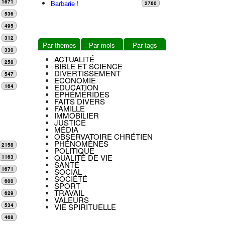
1671
Barbarie !
2760
536
495
312
Par thèmes
Par mois
Par tags
330
ACTUALITÉ
258
BIBLE ET SCIENCE
DIVERTISSEMENT
547
ECONOMIE
EDUCATION
164
EPHÉMÉRIDES
FAITS DIVERS
FAMILLE
IMMOBILIER
JUSTICE
MÉDIA
OBSERVATOIRE CHRÉTIEN
PHÉNOMÈNES
2158
POLITIQUE
QUALITÉ DE VIE
1163
SANTÉ
1671
SOCIAL
SOCIÉTÉ
600
SPORT
TRAVAIL
629
VALEURS
VIE SPIRITUELLE
534
468