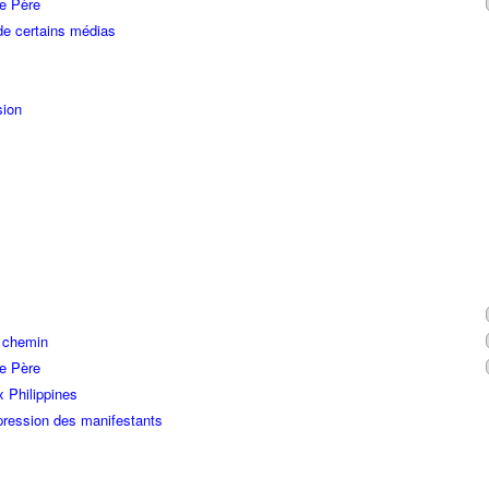
re Père
de certains médias
sion
n chemin
re Père
x Philippines
ression des manifestants